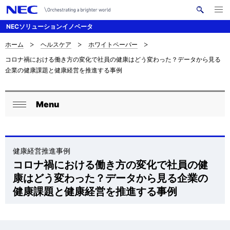
メ
サ
ニ
NECソリューションイノベータ
イ
ュ
ー
ト
を
ホーム
ヘルスケア
ホワイトペーパー
サ
ナ
内
開
コロナ禍における働き方の変化で社員の健康はどう変わった？データから見る
く
検
ビ
イ
企業の健康課題と健康経営を推進する事例
索
ゲ
ト
ー
内
Menu
ロ
シ
閉
の
ー
ョ
じ
現
る
ン
カ
健康経営推進事例
在
コロナ禍における働き方の変化で社員の健
ル
康はどう変わった？データから見る企業の
位
ナ
健康課題と健康経営を推進する事例
置
ビ
ゲ