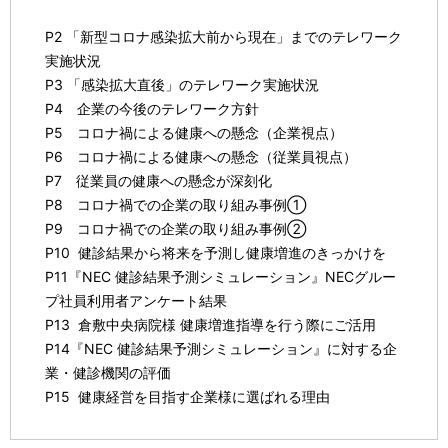
P2 「新型コロナ感染拡大前から現在」までのテレワーク
実施状況
P3 「感染拡大直後」のテレワーク実施状況
P4 企業の今後のテレワーク方針
P5 コロナ禍による健康への懸念（企業視点）
P6 コロナ禍による健康への懸念（従業員視点）
P7 従業員の健康への懸念が深刻化
P8 コロナ禍での企業の取り組み事例①
P9 コロナ禍での企業の取り組み事例②
P10 健診結果から将来を予測し健康増進のきっかけを
P11『NEC 健診結果予測シミュレーション』NECグルー
プ社員利用者アンケート結果
P13 倉敷中央病院様 健康増進指導を行う際にご活用
P14『NEC 健診結果予測シミュレーション』に対する企
業・健診機関の評価
P15 健康経営を目指す企業様に選ばれる理由