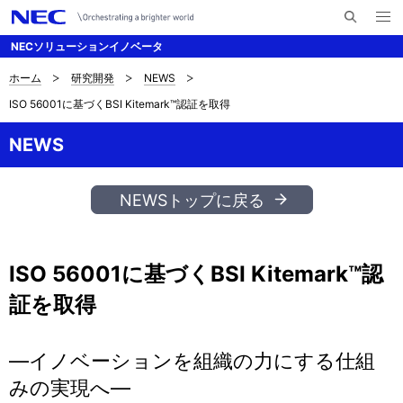
メ
サ
ニ
NECソリューションイノベータ
イ
ュ
ー
ト
を
ホーム
研究開発
NEWS
サ
ナ
内
開
ISO 56001に基づくBSI Kitemark™認証を取得
く
検
ビ
イ
索
ゲ
NEWS
ト
ー
内
シ
NEWSトップに戻る
の
ョ
現
ン
ISO 56001に基づくBSI Kitemark™認
在
証を取得
位
置
―イノベーションを組織の力にする仕組
みの実現へ―