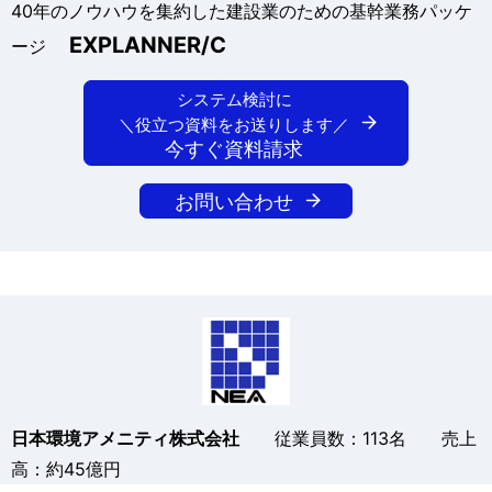
シ
40年のノウハウを集約した建設業のための基幹業務パッケ
EXPLANNER/C
ージ
ョ
ン
システム検討に
＼役立つ資料をお送りします／
今すぐ資料請求
お問い合わせ
日本環境アメニティ株式会社
従業員数：113名 売上
高：約45億円