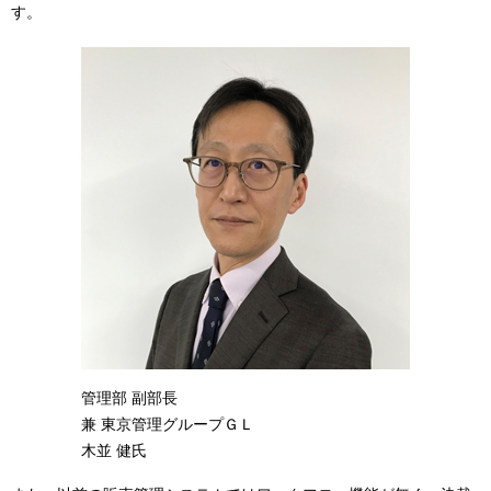
す。
管理部 副部長
兼 東京管理グループＧＬ
木並 健氏