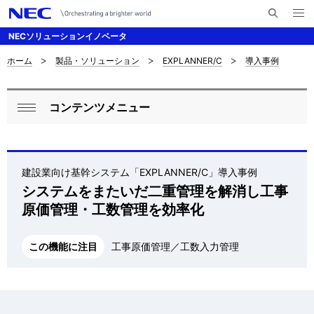
メ
サ
ニ
NECソリューションイノベータ
イ
ュ
ー
ト
を
ホーム
製品・ソリューション
EXPLANNER/C
導入事例
サ
ナ
内
開
く
検
ビ
イ
索
コンテンツメニュー
ゲ
ロ
ト
閉
ー
ー
じ
内
シ
る
カ
の
建設業向け基幹システム「EXPLANNER/C」導入事例
ョ
ル
システムをまたいだ二重管理を解消し工事
現
ン
原価管理・工数管理を効率化
ナ
在
ビ
位
この機能に注目
工事原価管理／工数入力管理
ゲ
置
ー