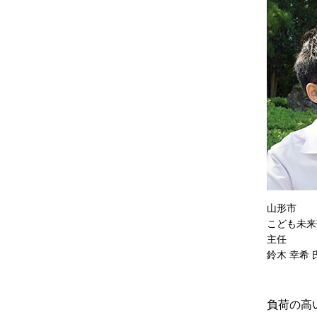
山形市
こども未来
主任
鈴木 幸希 
負荷の高