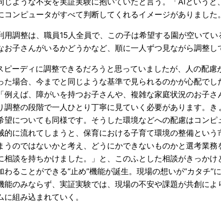
同じような不安を実証実験に抱いていたと言う。「AIというと
にコンピュータがすべて判断してくれるイメージがありました
利用調整は、職員15人全員で、この子は希望する園が空いてい
なお子さんがいるかどうかなど、順に一人ずつ見ながら調整し
ばスピーディに調整できるだろうと思っていましたが、人の配慮
った場合、今までと同じような基準で見られるのかが心配でし
「例えば、障がいを持つお子さんや、複雑な家庭状況のお子さ
り調整の段階で一人ひとり丁寧に見ていく必要があります。き
希望についても同様です。そうした環境などへの配慮はコンピ
械的に流れてしまうと、保育における子育て環境の整備という
まうのではないかと考え、どうにかできないものかと選考業務
に相談を持ちかけました。」と、このふとした相談がきっかけ
加わることができる“止め”機能が誕生。現場の想いが“カタチ”
機能のみならず、実証実験では、現場の不安や課題が共創によ
ムに組み込まれていく。