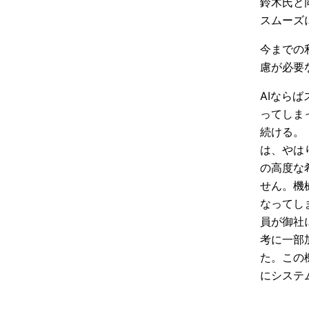
鈴木氏と
スムーズ
今までの
慮が必要
AIなら
ってしま
続ける。
は、やは
の高度な
せん。機
なってし
員が御社
考に一部
た。この
にシステ