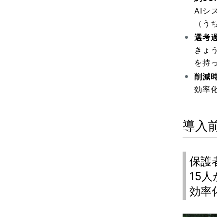
AI
（う
選考
きょ
を持
削減
効率
導入
保護
15
効率