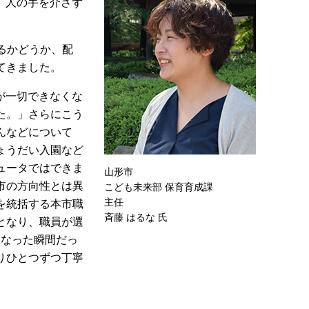
、人の手を介さず
。
るかどうか、配
てきました。
が一切できなくな
た。」さらにこう
んなどについて
ょうだい入園など
ュータではできま
山形市
市の方向性とは異
こども未来部 保育育成課
主任
を統括する本市職
斉藤 はるな 氏
となり、職員が選
になった瞬間だっ
りひとつずつ丁寧