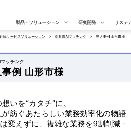
ナ
ビ
製品・ソリューション
研究開発
サステ
ゲ
住民サービスソリューション
保育園AIマッチング
導入事例 山形市様
ー
シ
Iマッチング
ョ
入事例 山形市様
ン
の想いを“カタチ”に、
と人が紡ぐあたらしい業務効率化の物語
果は変えずに、複雑な業務を9割削減 -