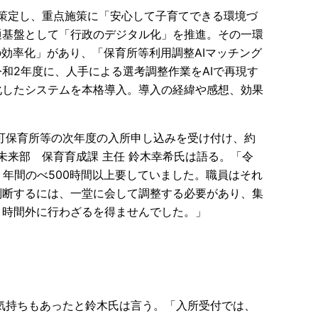
を策定し、重点施策に「安心して子育てできる環境づ
通基盤として「行政のデジタル化」を推進。その一環
の効率化」があり、「保育所等利用調整AIマッチング
和2年度に、人手による選考調整作業をAIで再現す
化したシステムを本格導入。導入の経緯や感想、効果
認可保育所等の次年度の入所申し込みを受け付け、約
も未来部 保育育成課 主任 鈴木幸希氏は語る。「令
、年間のべ500時間以上要していました。職員はそれ
判断するには、一堂に会して調整する必要があり、集
、時間外に行わざるを得ませんでした。」
気持ちもあったと鈴木氏は言う。「入所受付では、