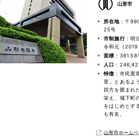
山形市
所在地
：〒99
25号
市制施行
：明治
令和元（201
面積
：381.
人口
：246,
特徴
：市民憲
里」とあるよ
四方を囲まれ
栄え、城下町
をはじめとす
も有名。
山形市ホームペ