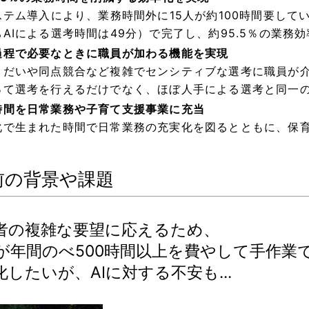
システム導入により、業務時間外に15人が約100時間要して
ちAIによる選考時間は49分）で完了し、約95.5％の業務
過程で必要なときに職員が加わる機能を実現
うだいや同点競合など複雑でセンシティブな選考に職員が介
って選考を行えるだけでなく、ほぼ人手による選考と同一
時間を日常業務や子育て支援事業に充当
化で生まれた時間で日常業務の充実化を図るとともに、保
前の背景や課題
者の複雑な要望に応えるため、
人が年間のべ500時間以上を費やして手作業
化したいが、AIに対する不安も...