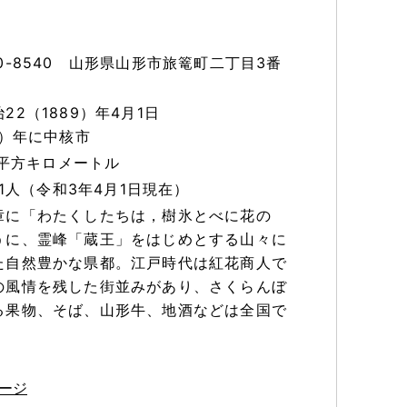
0-8540 山形県山形市旅篭町二丁目3番
22（1889）年4月1日
9）年に中核市
58平方キロメートル
421人（令和3年4月1日現在）
章に「わたくしたちは，樹氷とべに花の
うに、霊峰「蔵王」をはじめとする山々に
た自然豊かな県都。江戸時代は紅花商人で
の風情を残した街並みがあり、さくらんぼ
る果物、そば、山形牛、地酒などは全国で
ージ