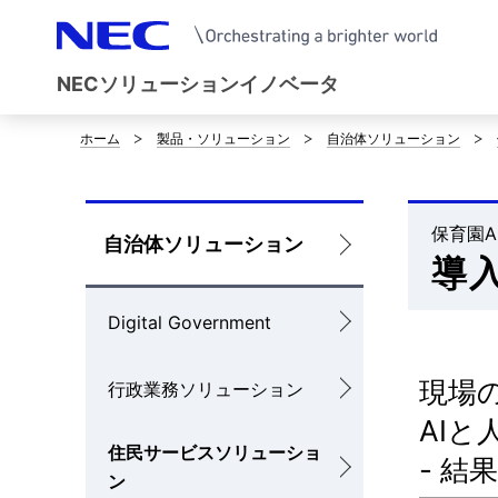
NECソリューションイノベータ
ホーム
製品・ソリューション
自治体ソリューション
サ
イ
ト
保育園A
ロ
自治体ソリューション
導
内
ー
の
Digital Government
カ
現
ル
現場
行政業務ソリューション
在
ナ
AI
位
住民サービスソリューショ
ビ
- 結
ン
置