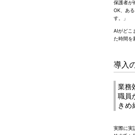
保護者が
OK、あ
す。」
AIがど
た時間を
導入
業務
職員
きめ
実際に実