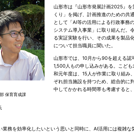
山形市は『山形市発展計画2025』
くり」を掲げ、計画推進のための共
として「AI等の活用による行政事務
システム導入事業」に取り組んだ。令
る実証実験を行い、その成果を製品
について担当職員に聞いた。
山形市では、10月から90を超える
1,500人もの申し込みがある。こど
和元年度は、15人が作業に取り組み
ぞれ担当施設を持つため、総合的に
中してかかれる時間帯も考慮すると
部 保育育成課
氏
い業務を効率化したいという思いと同時に、AI活用には複雑な