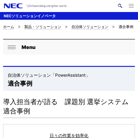
メ
サ
ニ
NECソリューションイノベータ
イ
ュ
ー
ト
を
ホーム
製品・ソリューション
自治体ソリューション
適合事例
サ
ナ
内
開
く
検
ビ
イ
索
Menu
ゲ
ロ
ト
閉
ー
ー
じ
内
シ
る
カ
の
自治体ソリューション「PowerAssistant」
ョ
適合事例
ル
現
ン
ナ
在
導入担当者が語る 課題別 選挙システム
ビ
位
適合事例
ゲ
置
ー
日々の作業を効率化