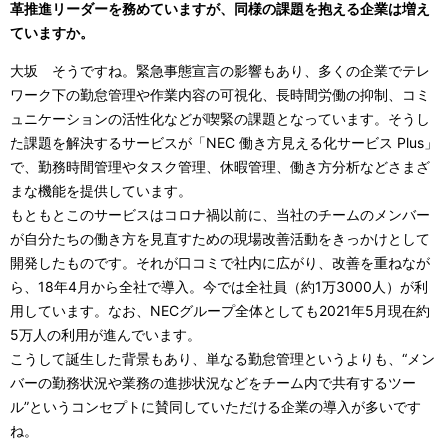
革推進リーダーを務めていますが、同様の課題を抱える企業は増え
ていますか。
大坂 そうですね。緊急事態宣言の影響もあり、多くの企業でテレ
ワーク下の勤怠管理や作業内容の可視化、長時間労働の抑制、コミ
ュニケーションの活性化などが喫緊の課題となっています。そうし
た課題を解決するサービスが「NEC 働き方見える化サービス Plus」
で、勤務時間管理やタスク管理、休暇管理、働き方分析などさまざ
まな機能を提供しています。
もともとこのサービスはコロナ禍以前に、当社のチームのメンバー
が自分たちの働き方を見直すための現場改善活動をきっかけとして
開発したものです。それが口コミで社内に広がり、改善を重ねなが
ら、18年4月から全社で導入。今では全社員（約1万3000人）が利
用しています。なお、NECグループ全体としても2021年5月現在約
5万人の利用が進んでいます。
こうして誕生した背景もあり、単なる勤怠管理というよりも、“メン
バーの勤務状況や業務の進捗状況などをチーム内で共有するツー
ル”というコンセプトに賛同していただける企業の導入が多いです
ね。