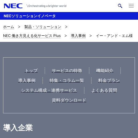
メ
サ
ニ
NECソリューションイノベータ
イ
ュ
ー
ト
を
ホーム
製品・ソリューション
サ
ナ
内
開
NEC 働き方見える化サービス Plus
導入事例
イー・アンド・エム様
く
検
ビ
イ
索
ゲ
ト
ー
内
シ
トップ
サービスの特徴
機能紹介
の
ョ
導入事例
特集・コラム一覧
料金プラン
現
ン
システム構成・連携サービス
よくある質問
在
資料ダウンロード
位
置
導入企業