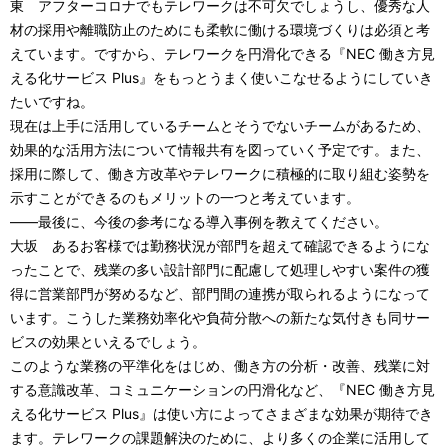
東 アフターコロナでもテレワークは不可欠でしょうし、優秀な人
材の採用や離職防止のためにも柔軟に働ける環境づくりは必須と考
えています。ですから、テレワークを円滑化できる『NEC 働き方見
える化サービス Plus』をもっとうまく使いこなせるようにしていき
たいですね。
現在は上手に活用しているチームとそうでないチームがあるため、
効果的な活用方法について情報共有を図っていく予定です。また、
採用に際して、働き方改革やテレワークに積極的に取り組む姿勢を
示すことができるのもメリットの一つと考えています。
――最後に、今後の参考になる導入事例を教えてください。
大坂 あるお客様では勤務状況が部門を超えて確認できるようにな
ったことで、残業の多い設計部門に配慮して処理しやすい案件の獲
得に営業部門が努めるなど、部門間の連携が取られるようになって
います。こうした業務効率化や負荷分散への新たな気付きも同サー
ビスの効果といえるでしょう。
このような業務の平準化をはじめ、働き方の分析・改善、残業に対
する意識改革、コミュニケーションの円滑化など、『NEC 働き方見
える化サービス Plus』は使い方によってさまざまな効果が期待でき
ます。テレワークの課題解決のために、より多くの企業に活用して