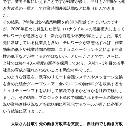
です。業界全般にいえることですが残業が多く、当社も7年前から働
き方改革の一環として作業時間逓減活動などに取り組んできまし
た。
その結果、7年前に比べ残業時間を約30％削減できていたのです
が、2020年初めに発生した新型コロナウイルスの感染拡大によって
テレワークが急務となり、新たな課題や不安が浮上しました。取引
先に常駐している従業員も含め、テレワークが常態化すれば、作業
効率の低下や残業時間の増加、コミュニケーション不足による生産
性の低下などが生じるのではないか、といったことです。さらに、
当社では毎年40人程度の新卒を採用しており、入社1～3年目の若手
社員の育成が遅れかねないことも懸念材料でした。
このような課題を、既存のリモート会議システムやメッセージ交換
を含めた統合グループウエア、全パソコンの操作ログを収集するセ
キュリティーソフトを活用して解決できるかどうかを社内で検討し
ました。その結果、プロジェクト単位で編成されるチームの勤務状
況や業務進捗状況などを総括的に可視化するツールが新たに必要と
いう結論に至りました。
――大坂さんは取引先の働き方改革を支援し、自社内でも働き方改