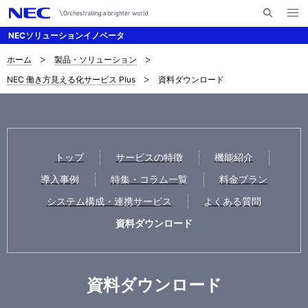
メ
サ
ニ
NECソリューションイノベータ
イ
ュ
ー
ト
を
ホーム
製品・ソリューション
サ
ナ
内
開
NEC 働き方見える化サービス Plus
資料ダウンロード
く
検
ビ
イ
索
ゲ
ト
ー
内
シ
トップ
サービスの特徴
機能紹介
の
ョ
導入事例
特集・コラム一覧
料金プラン
現
ン
システム構成・連携サービス
よくある質問
在
資料ダウンロード
位
置
資料ダウンロード