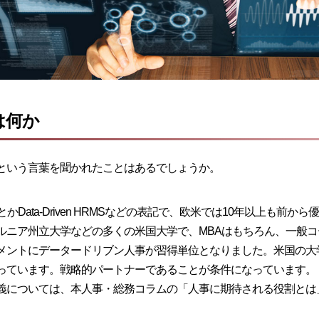
は何か
という言葉を聞かれたことはあるでしょうか。
esourcesとかData-Driven HRMSなどの表記で、欧米では10年
ルニア州立大学などの多くの米国大学で、MBAはもちろん、一般
メントにデータードリブン人事が習得単位となりました。米国の大学
っています。戦略的パートナーであることが条件になっています。
義については、本人事・総務コラムの「
人事に期待される役割とは