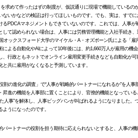
さを求めて作ったはずの制度が、仮説通りに現場で機能しているの
いないかなどの検証は行ってほしいものです。でも、実は、すでに
けるPDCAマネジメントもできていないのです。これでは、人事が
として認められない場合は、人事には労務管理機能と入社手続き、
英国オックスフォード大学のマイケル・A・オズボーン氏による「雇用
による自動化やAIによって10年後には、約1,660万人が雇用の
し、行政ともネットでオンライン雇用変更手続きなども自動化が可
化と共に雇用がなくなると予測しています。
の役割の進化の調査」で“人事が戦略的パートナーになれるか”を人
・昇進の機能を人事部に置くことにより、官僚的機能となっている
れた人事”を解体し、人事ビッグバンが叫ばれるようになりました。
るようになったのです。
的パートナーの役割を担う期待に応えられないとすると、人事の機