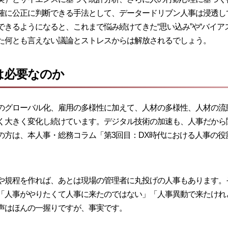
確に公正に判断できる手法として、データードリブン人事は浸透し
きるようになると、これまで悩み続けてきた“思い込み”や“バイア
た何とも言えない議論とストレスからは解放されるでしょう。
は必要なのか
のグローバル化、雇用の多様性に加えて、人材の多様性、人材の流
く大きく変化し続けています。デジタル技術の加速も、人事だから
の方は、本人事・総務コラム「
第3回目：DX時代における人事の
や規程を作れば、あとは現場の管理者に丸投げの人事もあります。
「人事がやりたくて人事に来たのではない」「人事異動で来たけれ
声はほんの一握りですが、事実です。