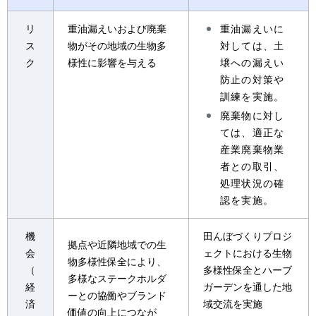
リ
重油漏えいおよび廃棄
重油漏えいに
ス
物がその地域の生物多
対しては、土
ク
様性に影響を与える
壌への漏えい
防止の対策や
訓練を実施。
廃棄物に対し
ては、適正な
産業廃棄物業
者との取引、
処理状況の確
認を実施。
機
田んぼづくりプロジ
拠点や近隣地域での生
会
ェクトにおける生物
物多様性保全により、
（
多様性保全とハーブ
多様なステークホルダ
経
ガーデンを通した地
ーとの協働やブランド
済
域交流を実施
価値の向上につなが