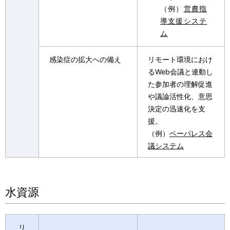
（例）
営農指
導支援システ
ム
感染症の拡大への備え
リモート環境におけ
るWeb会議と連動し
た参加者の理解促進
や議論活性化、意思
決定の迅速化を支
援。
（例）
ペーパレス会
議システム
水資源
リ