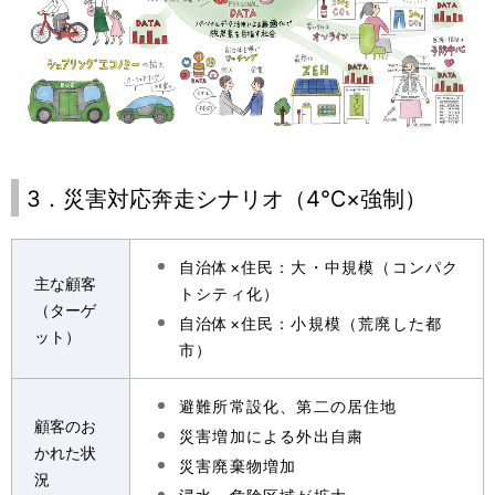
3．災害対応奔走シナリオ（4℃×強制）
自治体×住民：大・中規模（コンパク
主な顧客
トシティ化）
（ターゲ
自治体×住民：小規模（荒廃した都
ット）
市）
避難所常設化、第二の居住地
顧客のお
災害増加による外出自粛
かれた状
災害廃棄物増加
況