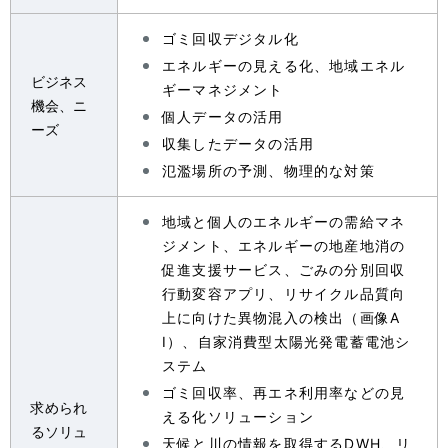
ゴミ回収デジタル化
エネルギーの見える化、地域エネル
ビジネス
ギーマネジメント
機会、ニ
個人データの活用
ーズ
収集したデータの活用
氾濫場所の予測、物理的な対策
地域と個人のエネルギーの需給マネ
ジメント、エネルギーの地産地消の
促進支援サービス、ごみの分別回収
行動変容アプリ、リサイクル品質向
上に向けた異物混入の検出（画像A
I）、自家消費型太陽光発電蓄電池シ
ステム
ゴミ回収率、再エネ利用率などの見
求められ
える化ソリューション
るソリュ
天候と川の情報を取得するDWH、リ