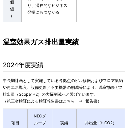
価
り、潜在的なビジネス
値
発掘にもつながる
）
温室効果ガス排出量実績
2024年度実績
中長期計画として実施している各拠点のビル移転およびフロア集約
や再エネ導入、設備更新／不要機器の削減等により、温室効果ガス
排出量（Scope1+2）の大幅削減へと繋げています。
（第三者検証による検証報告書はこちら →
報告書
）
NECグ
項目
ループ
実績
排出量（t-CO2）