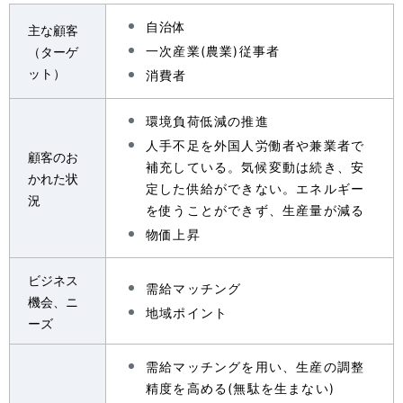
自治体
主な顧客
一次産業(農業)従事者
（ターゲ
ット）
消費者
環境負荷低減の推進
人手不足を外国人労働者や兼業者で
顧客のお
補充している。気候変動は続き、安
かれた状
定した供給ができない。エネルギー
況
を使うことができず、生産量が減る
物価上昇
ビジネス
需給マッチング
機会、ニ
地域ポイント
ーズ
需給マッチングを用い、生産の調整
精度を高める(無駄を生まない)