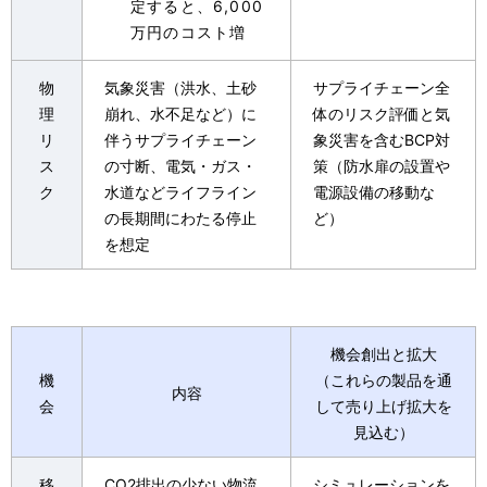
定すると、6,000
万円のコスト増
物
気象災害（洪水、土砂
サプライチェーン全
理
崩れ、水不足など）に
体のリスク評価と気
リ
伴うサプライチェーン
象災害を含むBCP対
ス
の寸断、電気・ガス・
策（防水扉の設置や
ク
水道などライフライン
電源設備の移動な
の長期間にわたる停止
ど）
を想定
機会創出と拡大
機
（これらの製品を通
内容
会
して売り上げ拡大を
見込む）
移
CO2排出の少ない物流
シミュレーションを