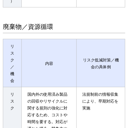
）
廃棄物／資源循環
リ
ス
ク
リスク低減対策／機
内容
／
会の具体例
機
会
リ
国内外の使用済み製品
法規制前の情報収集
ス
の回収やリサイクルに
により、早期対応を
ク
関する規則の強化に対
実施
応するため、コストや
時間を要する。対応が