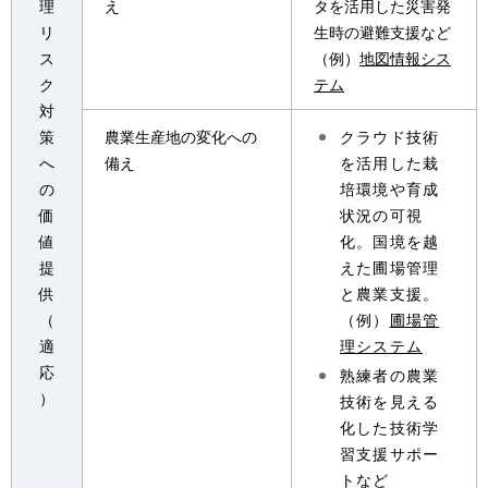
理
え
タを活用した災害発
リ
生時の避難支援など
ス
（例）
地図情報シス
ク
テム
対
策
農業生産地の変化への
クラウド技術
へ
備え
を活用した栽
の
培環境や育成
価
状況の可視
値
化。国境を越
提
えた圃場管理
供
と農業支援。
（
（例）
圃場管
適
理システム
応
熟練者の農業
）
技術を見える
化した技術学
習支援サポー
トなど