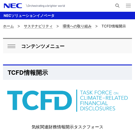
メ
サ
ニ
NECソリューションイノベータ
イ
ュ
ー
ト
を
ホーム
サステナビリティ
環境への取り組み
TCFD情報開示
サ
ナ
内
開
く
検
ビ
イ
索
コンテンツメニュー
ゲ
ロ
ト
閉
ー
ー
じ
内
シ
る
カ
の
TCFD情報開示
ョ
ル
現
ン
ナ
在
ビ
位
ゲ
置
ー
気候関連財務情報開示タスクフォース