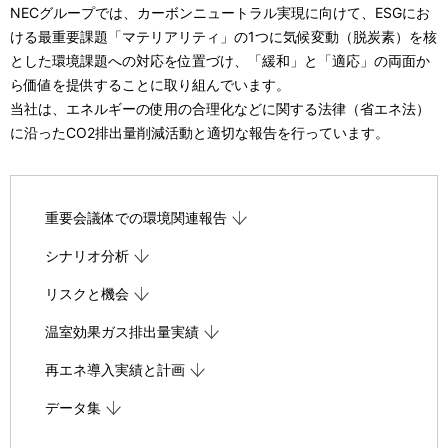
シ
NECグループでは、カーボンニュートラル実現に向けて、ESGにお
ける最重要課題「マテリアリティ」の1つに気候変動（脱炭素）を核
ョ
とした環境課題への対応を位置づけ、「緩和」と「適応」の両面か
ン
ら価値を提供することに取り組んでいます。
当社は、エネルギーの使用の合理化などに関する法律（省エネ法）
に沿ったCO2排出量削減活動と適切な報告を行っています。
重要会議体での環境関連報告
シナリオ分析
リスクと機会
温室効果ガス排出量実績
再エネ導入実績と計画
データ集