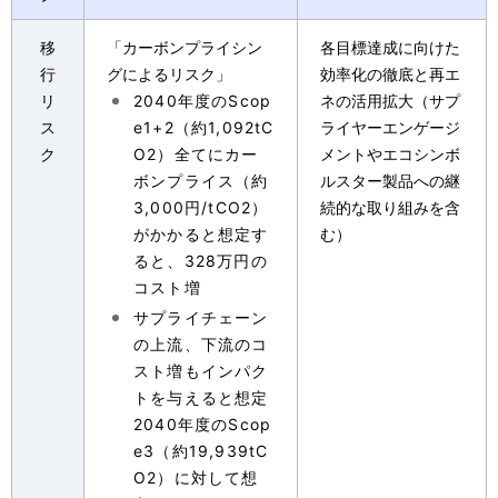
移
「カーボンプライシン
各目標達成に向けた
行
グによるリスク」
効率化の徹底と再エ
リ
2040年度のScop
ネの活用拡大（サプ
ス
e1+2（約1,092tC
ライヤーエンゲージ
ク
O2）全てにカー
メントやエコシンボ
ボンプライス（約
ルスター製品への継
3,000円/tCO2）
続的な取り組みを含
がかかると想定す
む）
ると、328万円の
コスト増
サプライチェーン
の上流、下流のコ
スト増もインパク
トを与えると想定
2040年度のScop
e3（約19,939tC
O2）に対して想