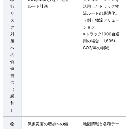
行
ルート計画
活用したトラック物
リ
流ルートの最適化。
ス
（例）
物流ソリュー
ク
ション
対
※トラック1000台適
策
用の場合、1,695t-
へ
CO2/年の削減
の
価
値
提
供
（
緩
和
）
物
気象災害の増加への備
地図情報と各種デー