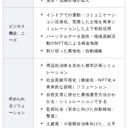
浸水・危険区域が拡大
インドアでの運動・コミュニケーシ
ョン活発化。荒廃した土地を将来シ
ビジネス
ミュレーションした上で有効活用
機会、ニ
パーソナルデータ提供・地域貢献活
ーズ
動のNFT化による税金免除
割り切った農地化・自動補修
周辺自治体を含めた都市計画シミュ
レーション
社会貢献可視化（価値化・NFT化→
将来的な節税）ソリューション
自然災害に併せた農地運営方法がわ
求められ
かる・シミュレーションできる
るソリュ
監視社会（安全に向けた自動検知・
ーション
撃退）
土建屋・小規模自治体向けた、人手