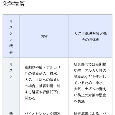
化学物質
リ
ス
ク
リスク低減対策／機
内容
／
会の具体例
機
会
リ
研究部門では毒劇物
毒劇物や酸・アルカリ
ス
や酸・アルカリ性の
性の試薬品の、排水、
ク
試薬品などを使用し
大気、土壌への漏えい
ているため、排水、
の場合、被害影響に対
大気、土壌への漏え
する処置や評価低下に
い防止の対策や監査
関わる
を実施
機
バイオセンシング関連
研究成果による、バ