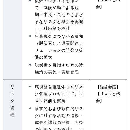
複数のシナリオを用い
会】
て、気候変動による短
期・中期・長期のさまざ
まなリスクと機会を認識
し、対応策を検討
事業機会につながる緩和
（脱炭素）／適応関連ソ
リューションの開発や提
供の拡大
脱炭素を目指すための諸
施策の実施・実績管理
リ
環境経営推進体制やリス
【
経営会議
】
ス
ク管理プロセスにて、リ
【リスクと機
ク
スク評価を実施
会】
管
潜在的および顕在的リス
理
クに対する活動の進捗・
成果や課題の把握、今後
の計画などを検討し、リ