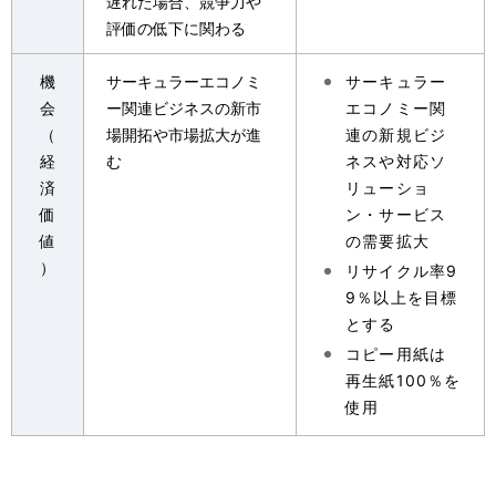
遅れた場合、競争力や
評価の低下に関わる
機
サーキュラーエコノミ
サーキュラー
会
ー関連ビジネスの新市
エコノミー関
（
場開拓や市場拡大が進
連の新規ビジ
経
む
ネスや対応ソ
済
リューショ
価
ン・サービス
値
の需要拡大
）
リサイクル率9
9％以上を目標
とする
コピー用紙は
再生紙100％を
使用