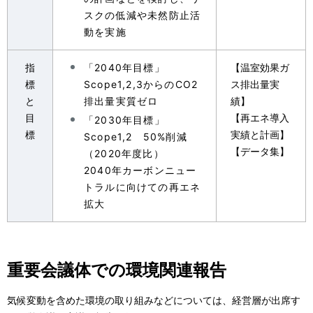
スクの低減や未然防止活
動を実施
指
「2040年目標」
【温室効果ガ
標
Scope1,2,3からのCO2
ス排出量実
と
排出量実質ゼロ
績】
目
【再エネ導入
「2030年目標」
標
実績と計画】
Scope1,2 50%削減
【データ集】
（2020年度比）
2040年カーボンニュー
トラルに向けての再エネ
拡大
重要会議体での環境関連報告
気候変動を含めた環境の取り組みなどについては、経営層が出席す