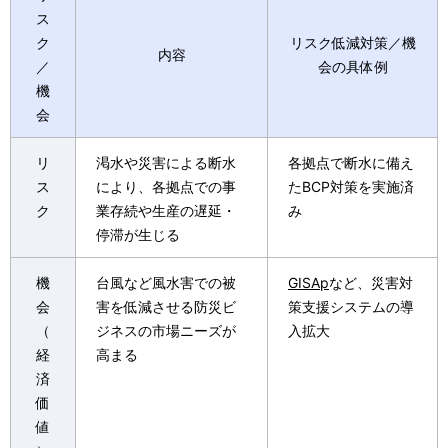
ス
ク
リスク低減対策／機
内容
／
会の具体例
機
会
リ
渇水や災害による断水
各拠点で断水に備え
ス
により、各拠点での事
たBCP対策を実施済
ク
業存続や生産の遅延・
み
停滞が生じる
機
台風など風水害での被
GISAp
など、災害対
会
害を低減させる防災ビ
策支援システムの導
（
ジネスの市場ニーズが
入拡大
経
高まる
済
価
値