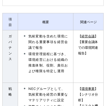
項
概要
関連ページ
目
ガ
気候変動を含めた環境に
【
経営会議
】
バ
関わる重要事項を経営会
【重要会議体
ナ
議で報告
での環境関連
ン
報告】
環境管理規程に基づき、
ス
環境経営における組織の
推進体制、役割、責任お
よび権限を特定し運用
戦
NECグループとして、
【
環境事業
】
略
気候変動を経営の重要な
【シナリオ分
マテリアリティに設定
析】
【リスクと機