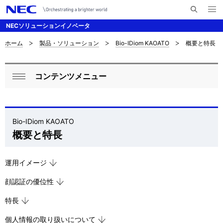
メ
サ
ニ
NECソリューションイノベータ
イ
ュ
ー
ト
を
ホーム
製品・ソリューション
Bio-IDiom KAOATO
概要と特長
サ
ナ
内
開
く
検
ビ
イ
索
コンテンツメニュー
ゲ
ロ
ト
閉
ー
ー
じ
内
シ
る
カ
の
Bio-IDiom KAOATO
ョ
概要と特長
ル
現
ン
ナ
在
運用イメージ
ビ
位
顔認証の優位性
ゲ
置
特長
ー
個人情報の取り扱いについて