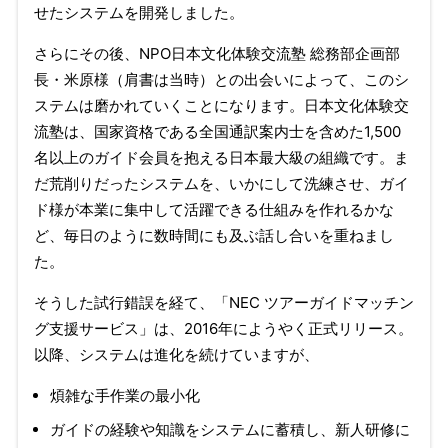
せたシステムを開発しました。
さらにその後、NPO日本文化体験交流塾 総務部企画部
長・米原様（肩書は当時）との出会いによって、このシ
ステムは磨かれていくことになります。日本文化体験交
流塾は、国家資格である全国通訳案内士を含めた1,500
名以上のガイド会員を抱える日本最大級の組織です。ま
だ荒削りだったシステムを、いかにして洗練させ、ガイ
ド様が本業に集中して活躍できる仕組みを作れるかな
ど、毎日のように数時間にも及ぶ話し合いを重ねまし
た。
そうした試行錯誤を経て、「NEC ツアーガイドマッチン
グ支援サービス」は、2016年にようやく正式リリース。
以降、システムは進化を続けていますが、
煩雑な手作業の最小化
ガイドの経験や知識をシステムに蓄積し、新人研修に