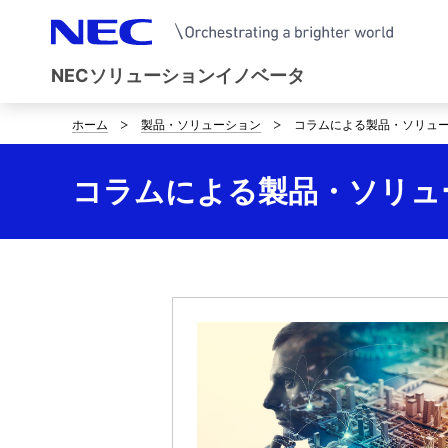
NECソリューションイノベータ
ホーム
製品・ソリューション
コラムによる製品・ソリュ
サ
イ
コラムによる製品・ソリュ
ト
内
の
現
在
位
置