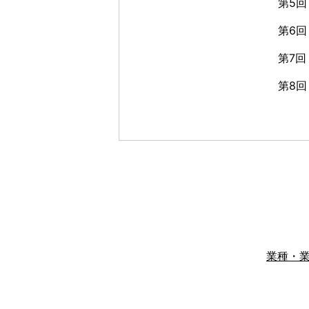
第5回
第6
第7回
第8回
業種・