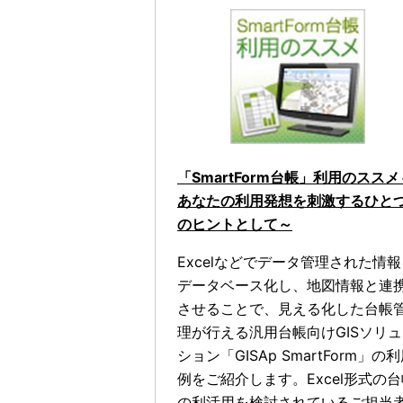
「SmartForm台帳」利用のススメ
あなたの利用発想を刺激するひと
のヒントとして～
Excelなどでデータ管理された情
データベース化し、地図情報と連
させることで、見える化した台帳
理が行える汎用台帳向けGISソリ
ション「GISAp SmartForm」の
例をご紹介します。Excel形式の
の利活用を検討されているご担当