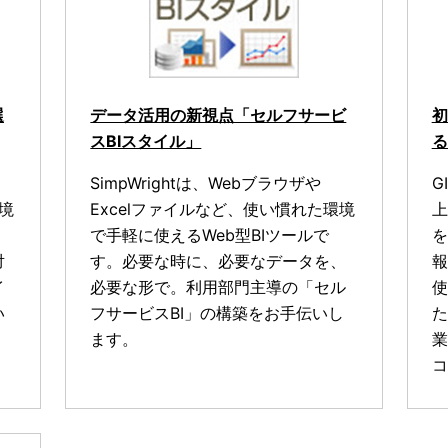
選
データ活用の新視点「セルフサービ
初
スBIスタイル」
る
SimpWrightは、Webブラウザや
G
環境
Excelファイルなど、使い慣れた環境
上
で手軽に使えるWeb型BIツールで
を
対
す。必要な時に、必要なデータを、
報
イ
必要な形で。利用部門主導の「セル
使
い
フサービスBI」の構築をお手伝いし
た
ます。
業
コ