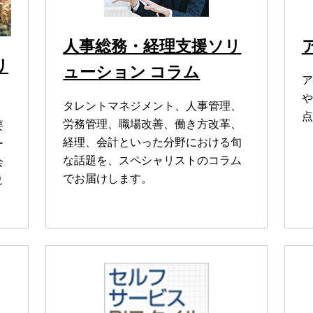
人事総務・経理支援ソリ
リ
ューション コラム
ア
や
タレントマネジメント、人事管理、
点
労務管理、職場改善、働き方改革、
要
経理、会計といった分野における旬
ー
な話題を、スペシャリストのコラム
会
でお届けします。
説