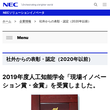
メ
サ
ニ
NECソリューションイノベータ
イ
ュ
ー
ト
を
ホーム
企業情報
社外からの表彰・認定（2020年以前）
サ
ナ
内
開
く
検
ビ
イ
索
Menu
ゲ
ロ
ト
閉
ー
ー
じ
内
シ
る
カ
の
社外からの表彰・認定（2020年以前）
ョ
ル
現
ン
ナ
2019年度人工知能学会「現場イノベー
在
ション賞・金賞」を受賞しました。
ビ
位
ゲ
置
ー
を