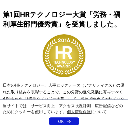
第1回HRテクノロジー大賞「労務・福
利厚生部門優秀賞」を受賞しました。
日本のHRテクノロジー、人事ビッグデータ（アナリティクス）の優
れた取り組みを表彰することで、この分野の進化発展に寄与すべく
創設された「HRテクノロジー大賞」にて、当社で進めてきたメンタ
ルヘルスケア関連の研究が「労務・福利厚生部門優秀賞」を受賞し
当サイトでは、サービス向上、アクセス状況計測、広告配信などの
ためにクッキーを使用しています。
個人情報保護
について
ました。
OK
NEC独自のビッグデータ分析技術である異種混合学習を用いて勤怠