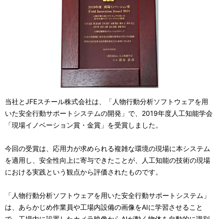
シ
表
ョ
示
ン
し
て
い
ま
当社とJFEスチール株式会社は、「人物行動分析ソフトウェアを用
いた安全行動サポートシステムの開発」で、2019年度人工知能学会
す
「現場イノベーション賞・金賞」を受賞しました。
。
今回の受賞は、応用力が求められる複雑な環境の現場に本システム
を適用し、安全性向上に寄与できたことが、人工知能の技術の現場
における実践という観点から評価されたものです。
「人物行動分析ソフトウェアを用いた安全行動サポートシステム」
は、あらかじめ作業員や工場内設備の画像をAIに学習させること
で、工場内に設置したカメラ映像からAIが動く物体を自動的に識別