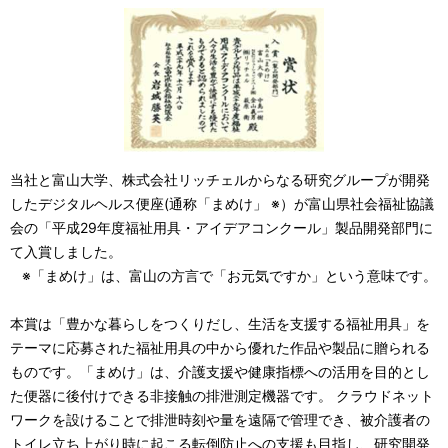
当社と富山大学、株式会社リッチェルからなる研究グループが開発
したデジタルヘルス便座(通称「まめけ」 ※）が富山県社会福祉協議
会の「平成29年度福祉用具・アイデアコンクール」製品開発部門に
て入賞しました。
※「まめけ」は、富山の方言で「お元気ですか」という意味です。
本賞は「豊かな暮らしをつくりだし、生活を支援する福祉用具」を
テーマに応募された福祉用具の中から優れた作品や製品に贈られる
ものです。「まめけ」は、介護支援や健康指標への活用を目的とし
た便器に後付けできる非接触の排泄測定機器です。 クラウドネット
ワークを設けることで排泄時刻や量を遠隔で管理でき、被介護者の
トイレ立ち上がり時に起こる転倒防止への支援も目指し、研究開発