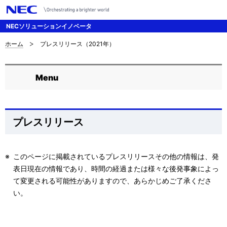
NECソリューションイノベータ
ホーム
プレスリリース（2021年）
サ
ナ
ビ
イ
Menu
ゲ
ロ
ト
ー
ー
内
シ
カ
の
プレスリリース
ョ
ル
現
ン
ナ
※
このページに掲載されているプレスリリースその他の情報は、発
在
表日現在の情報であり、時間の経過または様々な後発事象によっ
ビ
位
て変更される可能性がありますので、あらかじめご了承くださ
ゲ
い。
置
ー
を