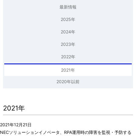
シ
表
最新情報
ョ
示
2025年
ン
し
2024年
て
2023年
い
2022年
ま
2021年
す
2020年以前
。
2021年
2021年12月21日
NECソリューションイノベータ、RPA運用時の障害を監視・予防する