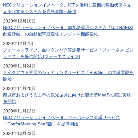
NECソリューションイノベータ、ICTを活用し建機の稼働状況を見
える化するシステムを鹿島道路へ提供
2020年12月10日
NECソリューションイノベータ、輸配送管理システム「ULTRAFIX/
配送計画」の自動配車最適化エンジンを機能強化
2020年12月2日
フォーネスライフ、血中タンパク質測定サービス「フォーネス ビジ
ュアス」を提供開始 [フォーネスライフ]
2020年11月24日
テイクアウト容器のシェアリングサービス「Re&Go」の実証実験を
開始
2020年11月20日
南城市およびうるま市の観光振興に向けた観光型MaaSの実証実験
を開始
2020年11月12日
NECソリューションイノベータ、ペーパーレス会議サービス
「ConforMeeting SaaS版」を提供開始
2020年10月23日