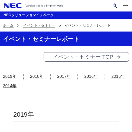
メ
サ
ニ
NECソリューションイノベータ
イ
ュ
ー
ト
ホーム
イベント・セミナー
イベント・セミナーレポート
を
サ
ナ
内
開
く
検
ビ
イ
イベント・セミナーレポート
索
ゲ
ト
ー
イベント・セミナー TOP
内
シ
の
ョ
2019年
2018年
2017年
2016年
2015年
現
ン
2014年
在
位
2019年
置