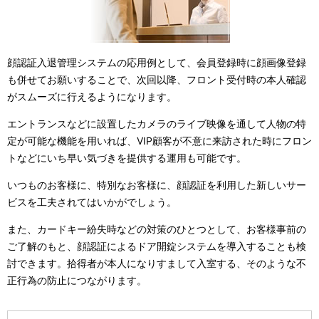
ー
シ
ョ
顔認証入退管理システムの応用例として、会員登録時に顔画像登録
ン
も併せてお願いすることで、次回以降、フロント受付時の本人確認
がスムーズに行えるようになります。
エントランスなどに設置したカメラのライブ映像を通して人物の特
定が可能な機能を用いれば、VIP顧客が不意に来訪された時にフロン
トなどにいち早い気づきを提供する運用も可能です。
いつものお客様に、特別なお客様に、顔認証を利用した新しいサー
ビスを工夫されてはいかがでしょう。
また、カードキー紛失時などの対策のひとつとして、お客様事前の
ご了解のもと、顔認証によるドア開錠システムを導入することも検
討できます。拾得者が本人になりすまして入室する、そのような不
正行為の防止につながります。