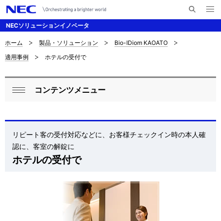
メ
サ
ニ
NECソリューションイノベータ
イ
ュ
ー
ト
を
ホーム
製品・ソリューション
Bio-IDiom KAOATO
サ
ナ
内
開
適用事例
ホテルの受付で
く
検
ビ
イ
索
ゲ
ト
コンテンツメニュー
ー
ロ
内
閉
シ
ー
じ
の
ョ
る
カ
リピート客の受付対応などに、お客様チェックイン時の本人確
現
ン
認に、客室の解錠に
ル
在
ホテルの受付で
ナ
位
ビ
置
ゲ