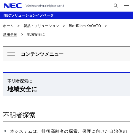
メ
サ
ニ
NECソリューションイノベータ
イ
ュ
ー
ト
を
ホーム
製品・ソリューション
Bio-IDiom KAOATO
サ
ナ
内
開
適用事例
地域安全に
く
検
ビ
イ
索
ゲ
ト
コンテンツメニュー
ー
ロ
内
閉
シ
ー
じ
の
ョ
る
カ
不明者探索に
現
ン
地域安全に
ル
在
ナ
位
ビ
不明者探索
置
ゲ
本システムは、徘徊高齢者の探索、保護に向けた自治体の