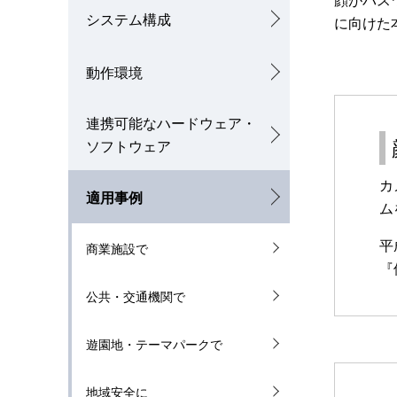
顔がパス
ゲ
システム構成
に向けた
ー
シ
動作環境
ョ
連携可能なハードウェア・
ン
ソフトウェア
カ
適用事例
ム
平
商業施設で
『
公共・交通機関で
遊園地・テーマパークで
地域安全に