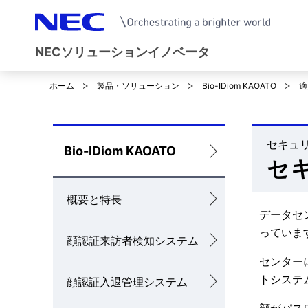
NECソリューションイノベータ
ホーム
製品・ソリューション
Bio-IDiom KAOATO
適
サ
イ
ト
セキュ
ロ
Bio-IDiom KAOATO
セ
内
ー
の
概要と特長
カ
データセ
現
ル
っていま
顔認証来訪者検知システム
在
ナ
センター
位
トシステ
顔認証入退管理システム
ビ
置