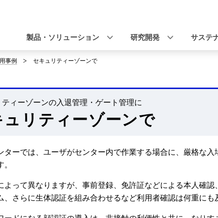
ナ
ビ
製品・ソリューション
研究開発
サステ
ゲ
用事例
セキュリティーゾーンで
ー
シ
リティーゾーンの入退管理・ゲート管理に
ョ
キュリティーゾーンで
ン
ンターでは、ユーザがセンター内で作業する場合に、厳格な入
す。
によって異なりますが、事前登録、免許証などによる本人確認
ム、さらに生体認証を組み合わせるなど利用者確認は何重にも