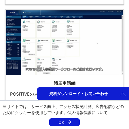
諸届申請編
POSITIVEの人事諸届申請ワークフローの特長をご紹介
資料ダウンロード・お問い合わせ
します。
当サイトでは、サービス向上、アクセス状況計測、広告配信などの
ためにクッキーを使用しています。
個人情報保護
について
詳しく見る
OK