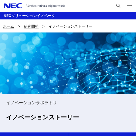
メ
サ
ニ
NECソリューションイノベータ
イ
ュ
ー
ト
を
ホーム
研究開発
イノベーションストーリー
サ
ナ
内
開
く
検
ビ
イ
索
ゲ
ト
ー
内
シ
の
ョ
現
ン
在
イノベーションラボラトリ
位
イノベーションストーリー
置