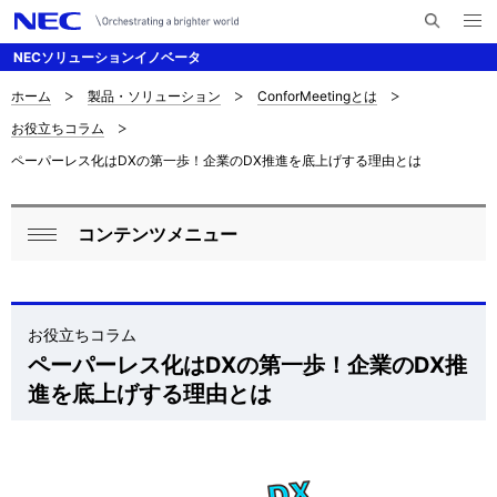
メ
サ
ニ
NECソリューションイノベータ
イ
ュ
ー
ト
を
ホーム
製品・ソリューション
ConforMeetingとは
サ
ナ
内
開
お役立ちコラム
く
検
ビ
イ
ペーパーレス化はDXの第一歩！企業のDX推進を底上げする理由とは
索
ゲ
ト
ー
内
コンテンツメニュー
ロ
シ
閉
の
ョ
ー
じ
現
ン
る
カ
お役立ちコラム
在
ペーパーレス化はDXの第一歩！企業のDX推
ル
位
進を底上げする理由とは
ナ
置
ビ
ゲ