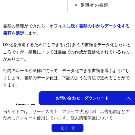
退職者の書類
書類の整理ができたら、
オフィスに残す書類の中からデータ化する
書類を選定
します。
DX化を推進するためにもできるだけ多くの書類をデータ化したいと
ころですが、業種によっては書面での作成が義務化されているもの
があります。
社内のルールや法律に従って、データ化できる書類を選ぶようにし
ましょう。書類のデータ化は、下記のような方法で進めることがで
きます。
お問い合わせ・ダウンロード
【書類をデータ化する方法の一例】
当サイトでは、サービス向上、アクセス状況計測、広告配信などの
紙面の書類をスキャンしてデータ化する
ためにクッキーを使用しています。
個人情報保護
について
紙面のデータをExcelやワード、システム内に転
OK
記する